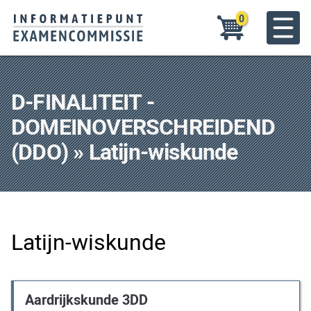
Overslaan
0
en
naar
Toggle
de
menu
inhoud
gaan
D-FINALITEIT -
DOMEINOVERSCHREIDEND
(DDO) » Latijn-wiskunde
Latijn-wiskunde
Aardrijkskunde 3DD