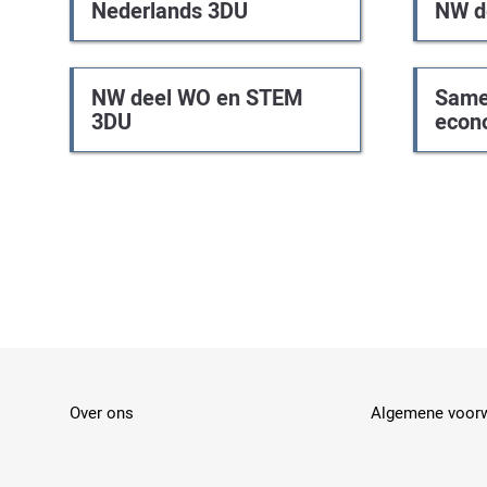
Nederlands 3DU
NW d
NW deel WO en STEM
Same
3DU
econ
Footer
Over ons
Algemene voor
menu